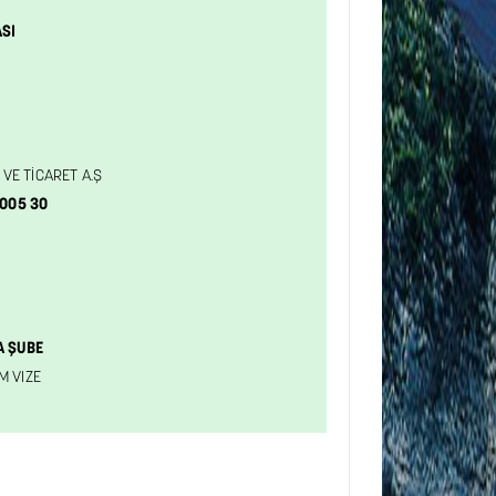
ASI
 VE TİCARET A.Ş
1005 30
A ŞUBE
 VIZE