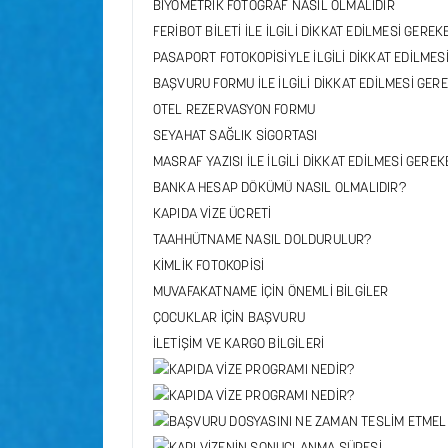
BİYOMETRİK FOTOĞRAF NASIL OLMALIDIR
FERİBOT BİLETİ İLE İLGİLİ DİKKAT EDİLMESİ GERE
PASAPORT FOTOKOPİSİYLE İLGİLİ DİKKAT EDİLME
BAŞVURU FORMU İLE İLGİLİ DİKKAT EDİLMESİ GE
OTEL REZERVASYON FORMU
SEYAHAT SAĞLIK SİGORTASI
MASRAF YAZISI İLE İLGİLİ DİKKAT EDİLMESİ GERE
BANKA HESAP DÖKÜMÜ NASIL OLMALIDIR?
KAPIDA VİZE ÜCRETİ
TAAHHÜTNAME NASIL DOLDURULUR?
KİMLİK FOTOKOPİSİ
MUVAFAKATNAME İÇİN ÖNEMLİ BİLGİLER
ÇOCUKLAR İÇİN BAŞVURU
İLETİŞİM VE KARGO BİLGİLERİ