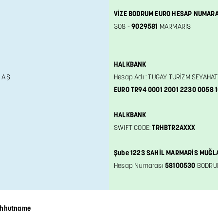
VİZE BODRUM EURO HESAP NUMAR
308 -
9029581
MARMARİS
HALKBANK
 A.Ş
Hesap Adı : TUGAY TURİZM SEYAHAT
EURO TR94 0001 2001 2230 0058 
HALKBANK
SWIFT CODE:
TRHBTR2AXXX
Şube 1223 SAHİL MARMARİS MUĞL
Hesap Numarası
58100530
BODRUM
ahhutname