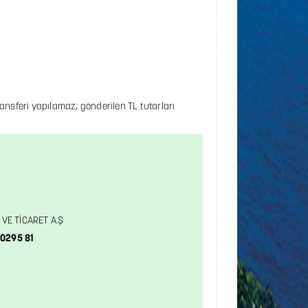
ansferi yapılamaz; gönderilen TL tutarları
 VE TİCARET A.Ş
0295 81