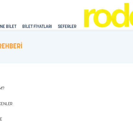
NE BİLET
BİLET FİYATLARI
SEFERLER
REHBERİ
İM?
EKENLER
ME