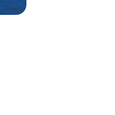
Portlar
Marma
YEŞİL MARMARİS LİNES
Liman
TUGAY TURİZM SEYAHAT VE
Bodru
TİCARET A.Ş.
Liman
Sarıana Mah., Mustafa Münir
Turgut
Elgin Blv. No:40/1,
48700 Marmaris/Muğla
Rodos 
+90 252 413 2323
Kos Li
bilet@yesilmarmaris.com
Simi L
Map için Tıklayınız...
Kalimn
Leros 