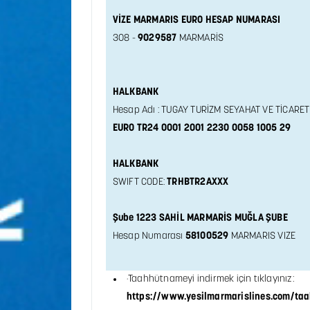
VİZE MARMARIS EURO HESAP NUMARASI
308 -
9029587
MARMARİS
HALKBANK
Hesap Adı : TUGAY TURİZM SEYAHAT VE TİCARET
EURO TR24 0001 2001 2230 0058 1005 29
HALKBANK
SWIFT CODE:
TRHBTR2AXXX
Şube 1223 SAHİL MARMARİS MUĞLA ŞUBE
Hesap Numarası
58100529
MARMARIS VIZE
·Taahhütnameyi indirmek için tıklayınız:
https://www.yesilmarmarislines.com/ta