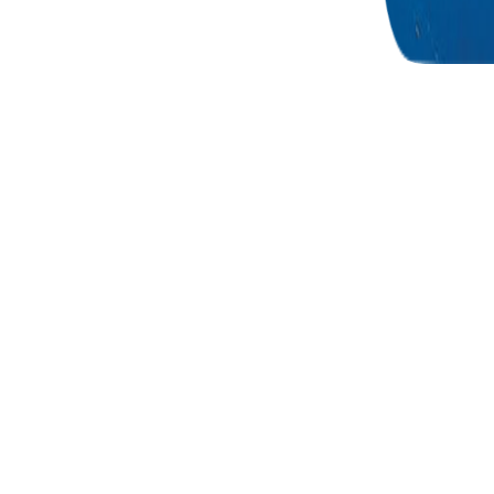
Politikalar
 Rehberi
Açık Rıza Metni
Müşteri Aydınlatma Metni
Mesafeli Yolcu Taşıma Sözleşmesi
Rezervasyon, Bilet ve Yolcu Taşıma
Kuralları
Güvenlik
uru: 1 Günde Neler Yapılır?
İletişim