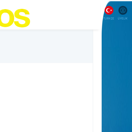
TÜRKÇE
ÜYELİK